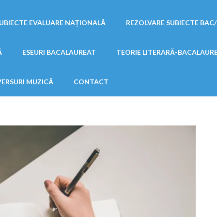
UBIECTE EVALUARE NAȚIONALĂ
REZOLVARE SUBIECTE BAC
Ă
ESEURI BACALAUREAT
TEORIE LITERARĂ-BACALAUR
VERSURI MUZICĂ
CONTACT