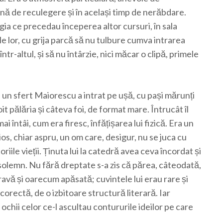
ină de reculegere și în același timp de nerăbdare.
gia ce precedau începerea altor cursuri, în sala
rile lor, cu grija parcă să nu tulbure cumva intrarea
r-altul, și să nu întârzie, nici măcar o clipă, primele
i un sfert Maiorescu a intrat pe ușă, cu pași mărunți
oit pălăria și câteva foi, de format mare. Întrucât îl
întâi, cum era firesc, înfățișarea lui fizică. Era un
os, chiar aspru, un om care, desigur, nu se juca cu
riile vieții. Ținuta lui la catedră avea ceva încordat și
 solemn. Nu fără dreptate s-a zis că părea, câteodată,
ravă și oarecum apăsată; cuvintele lui erau rare și
corectă, de o izbitoare structură literară. Iar
ochii celor ce-l ascultau contururile ideilor pe care