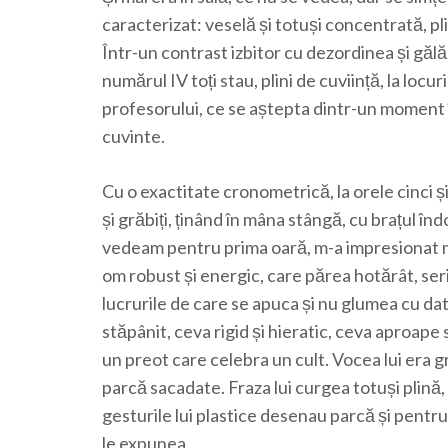
caracterizat: veselă și totuși concentrată, pl
Într-un contrast izbitor cu dezordinea și gălă
numărul IV toți stau, plini de cuviință, la locu
profesorului, ce se aștepta dintr-un moment înt
cuvinte.
Cu o exactitate cronometrică, la orele cinci ș
și grăbiți, ținând în mâna stângă, cu brațul înd
vedeam pentru prima oară, m-a impresionat mai 
om robust și energic, care părea hotărât, seri
lucrurile de care se apuca și nu glumea cu dato
stăpânit, ceva rigid și hieratic, ceva aproape
un preot care celebra un cult. Vocea lui era g
parcă sacadate. Fraza lui curgea totuși plină, 
gesturile lui plastice desenau parcă și pentru 
le expunea.