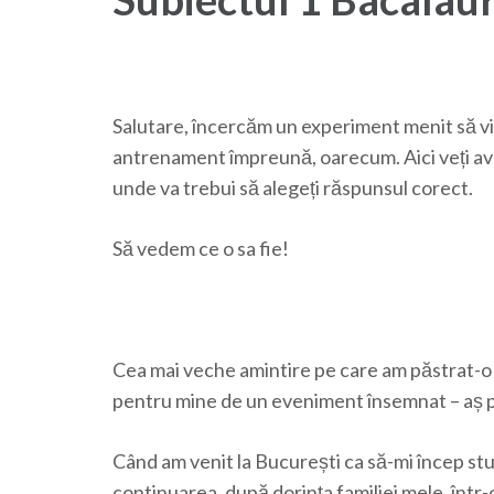
Salutare, încercăm un experiment menit să vin
antrenament împreună, oarecum. Aici veți avea 
unde va trebui să alegeți răspunsul corect.
Să vedem ce o sa fie!
Cea mai veche amintire pe care am păstrat-o d
pentru mine de un eveniment însemnat – aș put
Când am venit la București ca să-mi încep stu
continuarea, după dorința familiei mele, într-