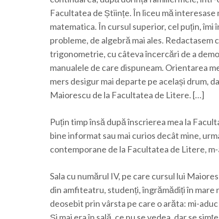
Facultatea de Științe. În liceu mă interesase
matematica. În cursul superior, cel puțin, îmi
probleme, de algebră mai ales. Redactasem ch
trigonometrie, cu câteva încercări de a demo
manualele de care dispuneam. Orientarea mea in
mers desigur mai departe pe același drum, dacă
Maiorescu de la Facultatea de Litere. […]
Puțin timp însă după înscrierea mea la Facultat
bine informat sau mai curios decât mine, urma,
contemporane de la Facultatea de Litere, m-a lu
Sala cu numărul IV, pe care cursul lui Maiore
din amfiteatru, studenți, îngrămădiți în mare 
deosebit prin vârsta pe care o arăta: mi-aduc
Și mai era în sală, ce nu se vedea, dar se sim