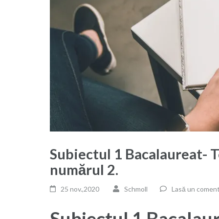
Subiectul 1 Bacalaureat- 
numărul 2.
25 nov.,2020
Schmoll
Lasă un coment
Subiectul 1 Bacalau