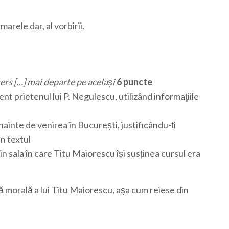
marele dar, al vorbirii.
mers […] mai departe pe același
6 puncte
t prietenul lui P. Negulescu, utilizând informaţiile
ainte de venirea în București, justificându-ți
n textul
 sala în care Titu Maiorescu își susținea cursul era
ră morală a lui Titu Maiorescu, aşa cum reiese din