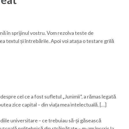
ă în sprijinul vostru. Vom rezolva teste de
textul și întrebările. Apoi voi atașa o testare grilă
espre cel ce a fost sufletul „Junimii”, a rămas legată
ea zice capital – din viața mea intelectuală. […]
diile universitare – ce trebuiau să-și găsească
o școală politehnică din străinătate – m-am înscris la