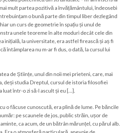
 mai mult partea pozitivă a învățământului, îndeosebi
 întrebuințam o bună parte din timpul liber dezlegând
iar un curs de geometrie în spațiu și unul de
nstra unele teoreme în alte moduri decât cele din
ițială, la universitate, era astfel firească și aș fi
 întâmplarea nu m-ar fi dus, o dată, la cursul lui
ea de Științe, unul din noii mei prieteni, care, mai
 deși studia Dreptul, cursul de istoria filosofiei
at într-o zi să-l ascult și eu […].
scu o făcuse cunoscută, era plină de lume. Pe băncile
număr: pe scaunele de jos, public străin, ușor de
 aminte, ca acum, de un bătrân mărunțel, cu părul alb.
țea. Era o atmosferă particulară, anevoie de