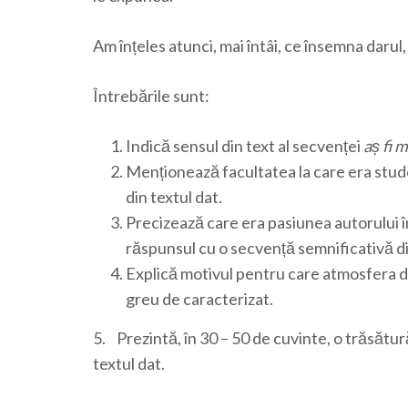
Am înțeles atunci, mai întâi, ce însemna darul, 
Întrebările sunt:
Indică sensul din text al secvenței
aș fi 
Menționează facultatea la care era studen
din textul dat.
Precizează care era pasiunea autorului în
răspunsul cu o secvență semnificativă di
Explică motivul pentru care atmosfera din
greu de caracterizat.
5. Prezintă, în 30 – 50 de cuvinte, o trăsătu
textul dat.