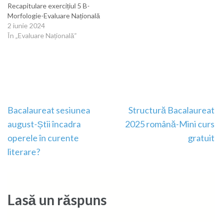
Recapitulare exercițiul 5 B-
Morfologie-Evaluare Națională
2 iunie 2024
În „Evaluare Națională”
Navigare
Bacalaureat sesiunea
Structură Bacalaureat
în
august-Știi încadra
2025 română-Mini curs
articole
operele în curente
gratuit
literare?
Lasă un răspuns