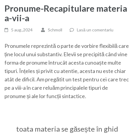
Pronume-Recapitulare materia
a-vii-a
5 aug.,2024
Schmoll
Lasă un comentariu
Pronumele reprezintă o parte de vorbire flexibilă care
ține locul unui substantiv. Elevii se precipită când vine
forma de pronume întrucât acesta cunoaște multe
tipuri. Înțeles și privit cu atentie, acesta nu este chiar
atât de dificil. Am pregătit un test pentru cei care trec
pe a viii-a în care reluăm principalele tipuri de
pronume și ale lor funcții sintactice.
toata materia se găsește în ghid