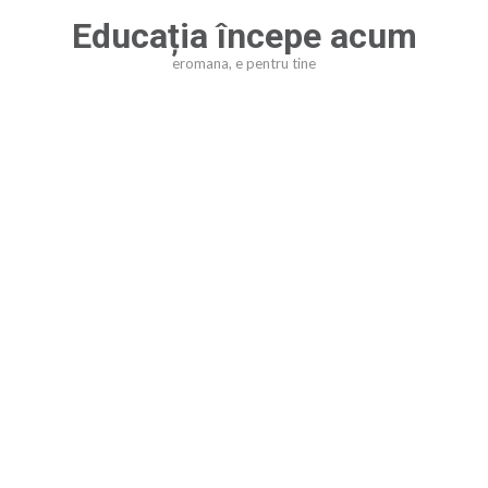
Sari
Educația începe acum
la
eromana, e pentru tine
conținut
(apasă
Enter)