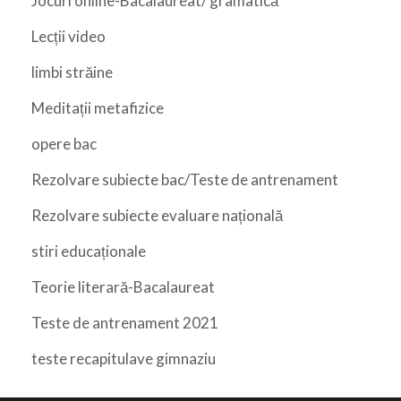
Jocuri online-Bacalaureat/ gramatică
Lecții video
limbi străine
Meditații metafizice
opere bac
Rezolvare subiecte bac/Teste de antrenament
Rezolvare subiecte evaluare națională
stiri educaționale
Teorie literară-Bacalaureat
Teste de antrenament 2021
teste recapitulave gimnaziu